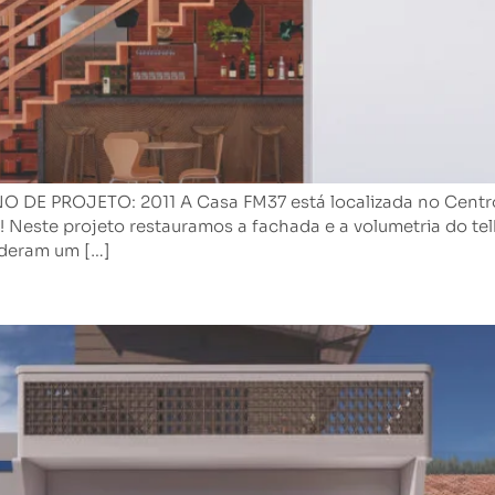
PROJETO: 2011 A Casa FM37 está localizada no Centro Hi
 Neste projeto restauramos a fachada e a volumetria do telh
s deram um […]