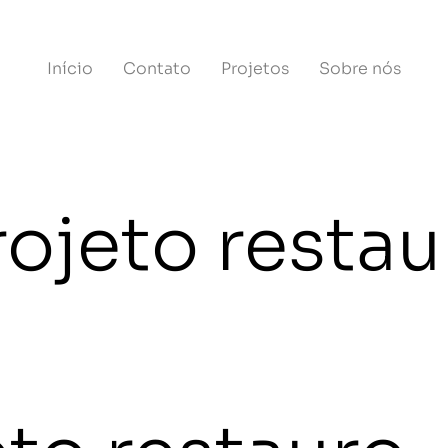
Início
Contato
Projetos
Sobre nós
rojeto restau